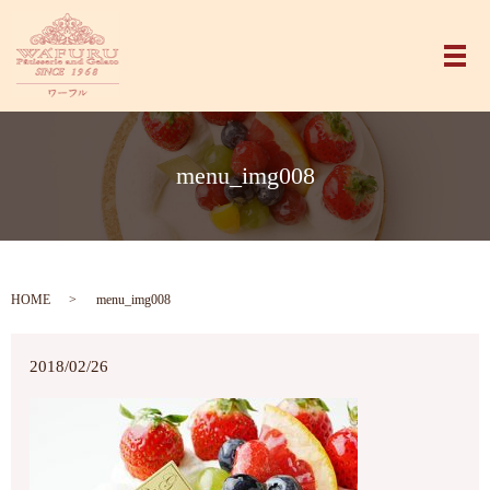
メ
menu_img008
HOME
menu_img008
2018/02/26