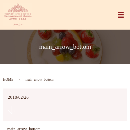
メ
main_arrow_bottom
HOME
main_arrow_bottom
2018/02/26
main_arrow_bottom