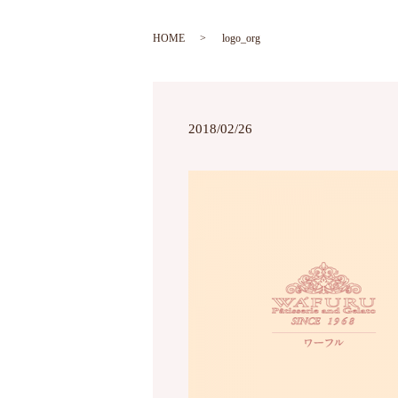
HOME
logo_org
2018/02/26