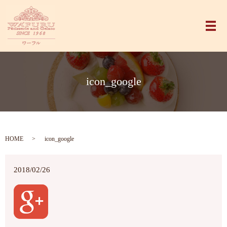
メ
icon_google
HOME
icon_google
2018/02/26