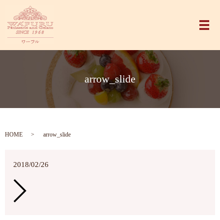
メ
arrow_slide
HOME
arrow_slide
2018/02/26